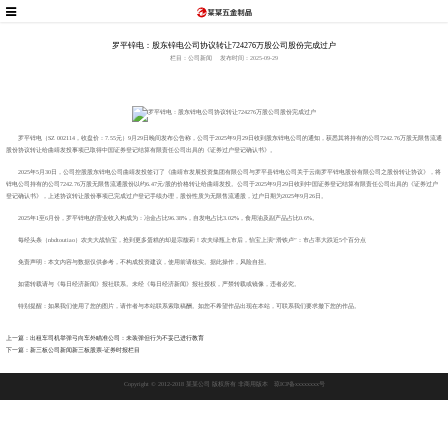
罗平锌电：股东锌电公司协议转让724276万股公司股份完成过户
栏目：公司新闻
发布时间：2025-09-29
罗平锌电（SZ 002114，收盘价：7.55元）9月29日晚间发布公告称，公司于2025年9月29日收到股东锌电公司的通知，获悉其将持有的公司7242.76万股无限售流通
股份协议转让给曲靖发投事项已取得中国证券登记结算有限责任公司出具的《证券过户登记确认书》。
2025年5月30日，公司控股股东锌电公司曲靖发投签订了《曲靖市发展投资集团有限公司与罗平县锌电公司关于云南罗平锌电股份有限公司之股份转让协议》，将
锌电公司持有的公司7242.76万股无限售流通股份以约6.47元/股的价格转让给曲靖发投。公司于2025年9月29日收到中国证券登记结算有限责任公司出具的《证券过户
登记确认书》，上述协议转让股份事项已完成过户登记手续办理，股份性质为无限售流通股，过户日期为2025年9月26日。
2025年1至6月份，罗平锌电的营业收入构成为：冶金占比96.38%，自发电占比3.02%，食用油及副产品占比0.6%。
每经头条（nbdtoutiao）农夫大战怡宝，抢到更多蛋糕的却是宗馥莉！农夫绿瓶上市后，怡宝上演“滑铁卢”：市占率大跌近5个百分点
免责声明：本文内容与数据仅供参考，不构成投资建议，使用前请核实。据此操作，风险自担。
如需转载请与《每日经济新闻》报社联系。未经《每日经济新闻》报社授权，严禁转载或镜像，违者必究。
特别提醒：如果我们使用了您的图片，请作者与本站联系索取稿酬。如您不希望作品出现在本站，可联系我们要求撤下您的作品。
上一篇：出租车司机举弹弓向车外瞄准公司：未装弹但行为不妥已进行教育
下一篇：新三板公司新闻新三板股票-证券时报栏目
Copyright © 2012-2018 某某公司 版权所有 非商用版本
琼ICP备xxxxxxxx号