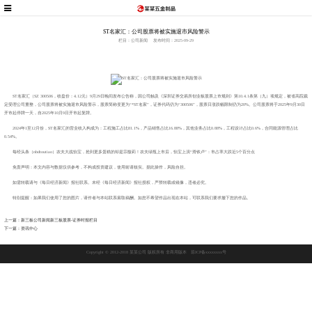
ST名家汇：公司股票将被实施退市风险警示
栏目：公司新闻
发布时间：2025-09-29
ST名家汇（SZ 300506，收盘价：4.12元）9月29日晚间发布公告称，因公司触及《深圳证券交易所创业板股票上市规则》第10.4.1条第（九）项规定，被省高院裁
定受理公司重整，公司股票将被实施退市风险警示，股票简称变更为“*ST名家”，证券代码仍为“300506”，股票日涨跌幅限制仍为20%。公司股票将于2025年9月30日
开市起停牌一天，自2025年10月9日开市起复牌。
2024年1至12月份，ST名家汇的营业收入构成为：工程施工占比81.1%，产品销售占比16.88%，其他业务占比0.88%，工程设计占比0.6%，合同能源管理占比
0.54%。
每经头条（nbdtoutiao）农夫大战怡宝，抢到更多蛋糕的却是宗馥莉！农夫绿瓶上市后，怡宝上演“滑铁卢”：市占率大跌近5个百分点
免责声明：本文内容与数据仅供参考，不构成投资建议，使用前请核实。据此操作，风险自担。
如需转载请与《每日经济新闻》报社联系。未经《每日经济新闻》报社授权，严禁转载或镜像，违者必究。
特别提醒：如果我们使用了您的图片，请作者与本站联系索取稿酬。如您不希望作品出现在本站，可联系我们要求撤下您的作品。
上一篇：新三板公司新闻新三板股票-证券时报栏目
下一篇：资讯中心
Copyright © 2012-2018 某某公司 版权所有 非商用版本
琼ICP备xxxxxxxx号